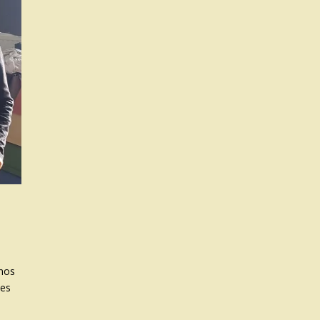
 nos
les