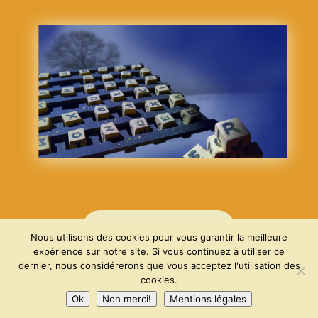
CONTACTEZ-MOI
Nous utilisons des cookies pour vous garantir la meilleure
expérience sur notre site. Si vous continuez à utiliser ce
dernier, nous considérerons que vous acceptez l'utilisation des
© 2024 The Research Team – Design & Conception :
cookies.
Jean-Luc Carels &
WebMorimont
Ok
Non merci!
Mentions légales