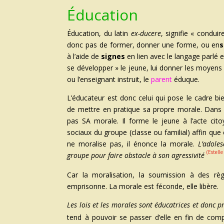
Éducation
Éducation, du latin
ex-ducere
, signifie « conduir
donc pas de former, donner une forme, ou en
s
à l’aide de
signes
en lien avec le langage parlé et 
se développer » le jeune, lui donner les moyens
ou l’enseignant instruit, le
parent
éduque.
L’éducateur est donc celui qui pose le cadre bi
de mettre en pratique sa propre morale. Dans 
pas SA morale. Il forme le jeune à l’acte cit
sociaux du groupe (classe ou familial) affin que
ne moralise pas, il énonce la morale.
L’adoles
(Estell
groupe pour faire obstacle à son agressivité
Car la moralisation, la soumission à des règl
emprisonne. La morale est féconde, elle libère.
Les lois et les morales sont éducatrices et donc p
tend à pouvoir se passer d’elle en fin de com