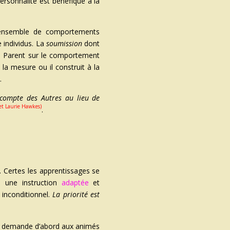
ersonnalité est bénéfique à la
 ensemble de comportements
e individus. La
soumission
dont
 du Parent sur le comportement
 la mesure ou il construit à la
.
r compte des Autres au lieu de
 et Laurie Hawkes)
.
. Certes les apprentissages se
à une instruction
adaptée
et
 inconditionnel.
La priorité est
nt demande d’abord aux animés