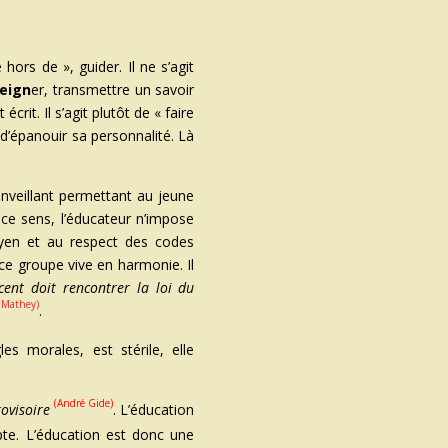
e hors de », guider. Il ne s’agit
eign
er, transmettre un savoir
écrit. Il s’agit plutôt de « faire
 d’épanouir sa personnalité.
Là
enveillant permettant au jeune
ce sens, l’éducateur n’impose
oyen et au respect des codes
 ce groupe vive en harmonie. Il
cent doit rencontrer la loi du
e Mathey)
.
es morales, est stérile, elle
(André Gide)
rovisoire
. L’éducation
pte. L’éducation est donc une