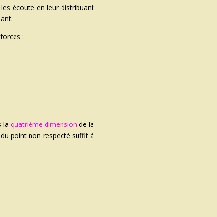
es écoute en leur distribuant
lant.
forces :
s la
quatrième dimension
de la
 du point non respecté suffit à