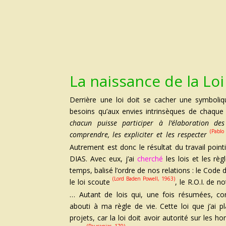
La naissance de la Loi
Derrière une loi doit se cacher une symboliq
besoins qu’aux envies intrinsèques de chaque 
chacun puisse participer à l’élaboration des 
(Pablo
comprendre, les expliciter et les respecter
Autrement est donc le résultat du travail pointi
DIAS. Avec eux, j’ai
cherché
les lois et les rè
temps, balisé l’ordre de nos relations : le Code
(Lord Baden Powell, 1963)
le loi scoute
, le R.O.I. de n
…
Autant de lois qui, une fois résumées, c
abouti à ma règle de vie. Cette loi que j’ai
projets, car la loi doit avoir autorité sur le
(Pausanias, 170)