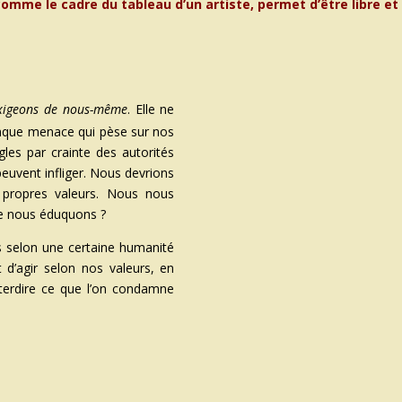
 comme le cadre du tableau d’un artiste, permet d’être libre et 
xigeons de nous-même
. Elle ne
onque menace qui pèse sur nos
gles par crainte des autorités
euvent infliger.
Nous devrions
 propres valeurs. Nous nous
que nous éduquons ?
 selon une certaine humanité
 d’agir selon nos valeurs, en
interdire ce que l’on condamne