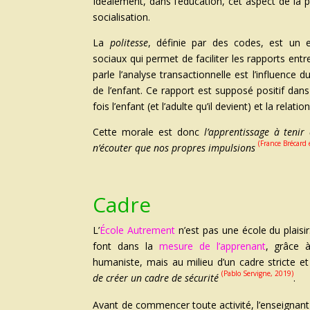
Idéalement, dans l’éducation, cet aspect de la p
socialisation.
La
politesse
, définie par des codes, est un
sociaux qui permet de faciliter les rapports entr
parle l’analyse transactionnelle est l’influence
de l’enfant. Ce rapport est supposé positif dans
fois l’enfant (et l’adulte qu’il devient) et la relation
Cette morale est donc
l’apprentissage à teni
(France Brécard
n’écouter que nos propres impulsions
Cadre
L’
École Autrement
n’est pas une école du plaisir
font dans la
mesure de l’apprenant
, grâce 
humaniste, mais au milieu d’un cadre stricte et
(Pablo Servigne, 2019)
de créer un cadre de sécurité
.
Avant de commencer toute activité, l’enseigna