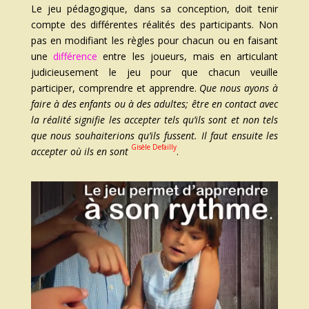
Le jeu pédagogique, dans sa conception, doit tenir
compte des différentes réalités des participants. Non
pas en modifiant les règles pour chacun ou en faisant
une
différence
entre les joueurs, mais en articulant
judicieusement le jeu pour que chacun veuille
participer, comprendre et apprendre.
Que nous ayons à
faire à des enfants ou à des adultes; être en contact avec
la réalité signifie les accepter tels qu’ils sont et non tels
que nous souhaiterions qu’ils fussent. Il faut ensuite les
Gisèle Defailly
accepter où ils en sont
.