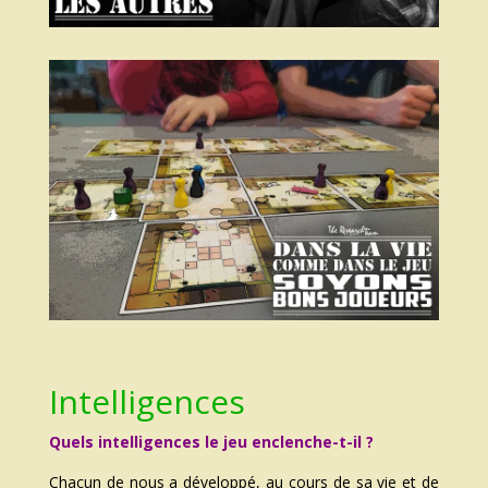
Intelligences
Quels intelligences le jeu enclenche-t-il ?
Chacun de nous a développé, au cours de sa vie et de