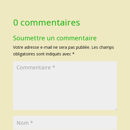
0 commentaires
Soumettre un commentaire
Votre adresse e-mail ne sera pas publiée.
Les champs
obligatoires sont indiqués avec
*