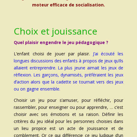
moteur efficace de socialisation.
Choix et jouissance
Quel plaisir engendre le jeu pédagogique ?
L’enfant choisi de jouer par plaisir.
J’ai écouté les
longues discussions des enfants à propos de jeux qu’ils
allaient entreprendre. La plus jeune aimait les jeux de
réflexion. Les garçons, dynamisés, préféraient les jeux
d’action alors que la cadette se tournait vers des jeux
ou on gagne ensemble.
Choisir un jeu pour s’amuser, pour réfléchir, pour
rassembler, pour enseigner ou pour apprendre, … c’est
choisir avec ses émotions et sa raison. Définir les
critères du jeu idéal pour les personnes choisies dans
un lieu propice est un acte de jouissance et de
comblement.
Or ce qui différencie ce jeu ludique d’un