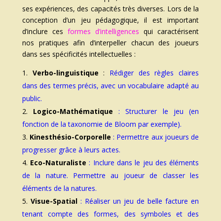
ses expériences, des capacités très diverses. Lors de la
conception d’un jeu pédagogique, il est important
d’inclure ces
formes d’intelligences
qui caractérisent
nos pratiques afin d’interpeller chacun des joueurs
dans ses spécificités intellectuelles :
Verbo-linguistique
:
Rédiger des règles claires
dans des termes précis, avec un vocabulaire adapté au
public.
Logico-Mathématique
: Structurer le jeu (en
fonction de la taxonomie de Bloom par exemple).
Kinesthésio-Corporelle
: Permettre aux joueurs de
progresser grâce à leurs actes.
Eco-Naturaliste
: Inclure dans le jeu des éléments
de la nature. Permettre au joueur de classer les
éléments de la natures.
Visue-Spatial
: Réaliser un jeu de belle facture en
tenant compte des formes, des symboles et des