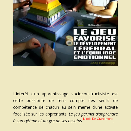
L’intérêt d’un apprentissage socioconstructiviste est
cette possibilité de tenir compte des seuils de
compétence de chacun au sein même d’une activité
focalisée sur les apprenants.
Le jeu permet d’apprendre
Nicole De Grandmont
à son rythme et au gré de ses besoins
.