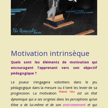
Motivation intrinsèque
Quels sont les éléments de motivation qui
encouragent l’apprenant vers son objectif
pédagogique ?
Le joueur s’engagera volontiers dans le jeu
pédagogique dans la mesure ou il tient les levier de sa
Roland Viau
progression. La motivation
est un état
dynamique qui a ses origines dans les perceptions qu’un
élève a de lui-même et de son
environnement
et qui