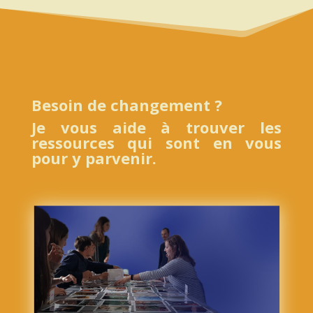
Besoin de changement ?
Je vous aide à trouver les
ressources qui sont en vous
pour y parvenir.