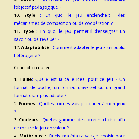
l’objectif pédagogique ?
Style
: En quoi le jeu enclenche-t-il des
mécanismes de compétition ou de coopération ?
Type
: En quoi le jeu permet-il d’enseigner un
savoir ou de l’évaluer ?
Adaptabilité
:
Comment adapter le jeu à un public
hétérogène ?
Conception du jeu :
Taille
: Quelle est la taille idéal pour ce jeu ? Un
format de poche, un format universel ou un grand
format est-il plus adapté ?
Formes
: Quelles formes vais-je donner à mon jeux
?
Couleurs
:
Quelles gammes de couleurs choisir afin
de mettre le jeu en valeur ?
Matériaux :
Quels matériaux vais-je choisir pour