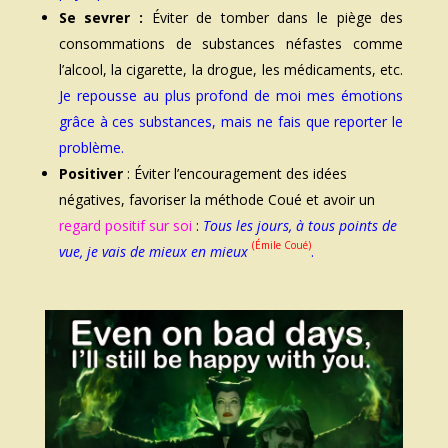
Se sevrer :
Éviter de tomber dans le piège des
consommations de substances néfastes comme
l’alcool, la cigarette, la drogue, les médicaments, etc.
Je repousse au plus profond de moi mes émotions
grâce à ces substances, mais ne fais que reporter le
problème.
Positiver
: Éviter l’encouragement des idées
négatives, favoriser la méthode Coué et avoir un
regard positif sur soi
:
Tous les jours, à tous points de
(Émile Coué)
vue, je vais de mieux en mieux
.