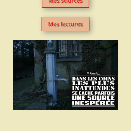
Mes sources
Mes lectures