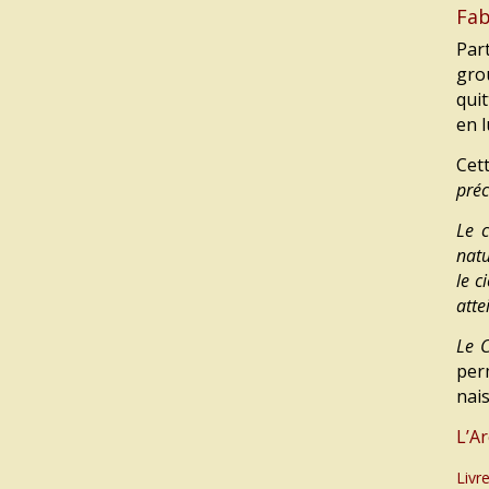
Fab
Par
gro
quit
en l
Cet
pré
Le c
natu
le c
atte
Le C
per
nai
L’Ar
Livr