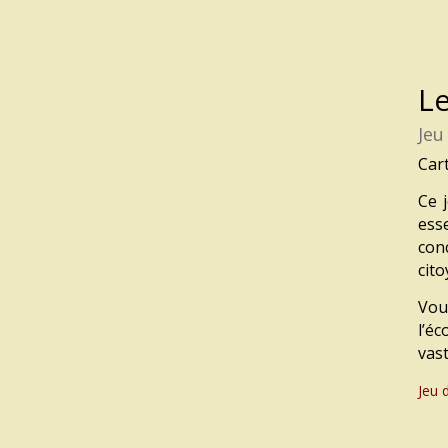
Le
Jeu
Cart
Ce 
ess
con
cit
Vou
l’éc
vas
Jeu 