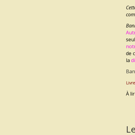
Cett
comm
B
an
Aut
seu
not
de 
la
d
Bann
Livr
À li
Le