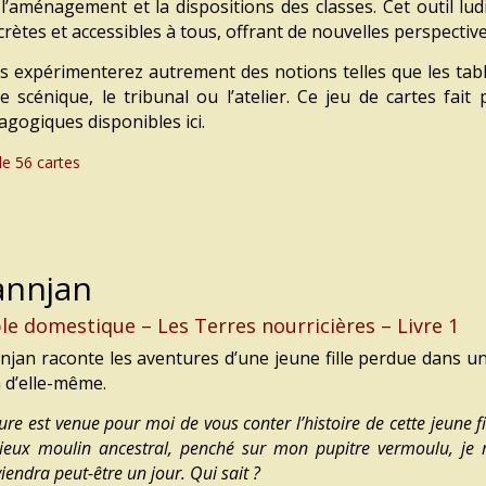
r
l’aménagement et la dispositions des classes.
Cet outil lu
crètes
et accessibles à tous,
offrant de nouvelles perspectiv
s expérimenterez autrement
des notions telles que
les tab
e scénique, le tribunal ou l’atelier.
Ce jeu de cartes fait 
agogiques
disponibles ici.
de 56 cartes
annjan
le domestique – Les Terres nourricières – Livre 1
njan raconte les aventures d’une jeune fille perdue dans un 
à d’elle-même.
ure est venue pour moi de vous conter l’histoire de cette jeune fi
vieux moulin ancestral, penché sur mon pupitre vermoulu, je 
iendra peut-être un jour. Qui sait ?