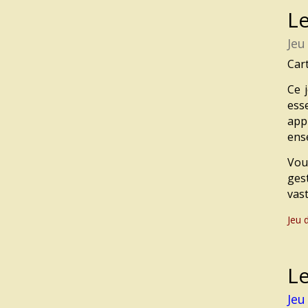
L
Jeu
Car
Ce 
ess
app
ens
Vou
gest
vas
Jeu 
L
Jeu