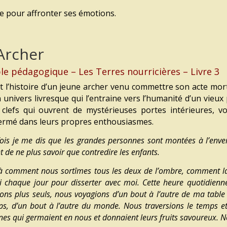
re pour affronter ses émotions.
Archer
le pédagogique – Les Terres nourricières – Livre 3
st l’histoire d’un jeune archer venu commettre son acte mor
n univers livresque qui l’entraine vers l’humanité d’un vieu
 clefs qui ouvrent de mystérieuses portes intérieures, v
ermé dans leurs propres enthousiasmes.
ois je me dis que les grandes personnes sont montées à l’envers
t de ne plus savoir que contredire les enfants.
à comment nous sortîmes tous les deux de l’ombre, comment la 
i chaque jour pour disserter avec moi. Cette heure quotidien
ions plus seuls, nous voyagions d’un bout à l’autre de ma table 
s, d’un bout à l’autre du monde. Nous traversions le temps et 
nes qui germaient en nous et donnaient leurs fruits savoureux. N