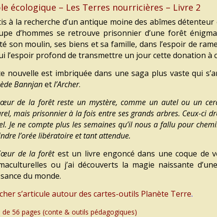
le écologique – Les Terres nourricières – Livre
2
tis à la recherche d’un antique moine des abîmes détenteur
upe d’hommes se retrouve prisonnier d’une forêt énigmati
té son moulin, ses biens et sa famille, dans l’espoir de rame
ui l’espoir profond de transmettre un jour cette donation à c
te nouvelle est imbriquée dans une saga plus vaste qui s’art
cède Bannjan
et
l’Archer
.
œur de la forêt reste un mystère, comme un autel ou un cercu
rel, mais prisonnier à la fois entre ses grands arbres. Ceux-ci 
iel. Je ne compte plus les semaines qu’il nous a fallu pour chemine
indre l’orée libératoire et tant attendue.
œur de la forêt
est un livre engoncé dans une coque de ve
maculturelles ou j’ai découverts la magie naissante d’u
ssance du monde.
cher s’articule autour des cartes-outils Planète Terre
.
e de 56 pages (conte & outils pédagogiques)