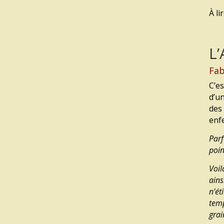
À li
L’
Fab
C’e
d’u
des
enf
Parf
poin
Voil
ains
n’ét
temp
grai