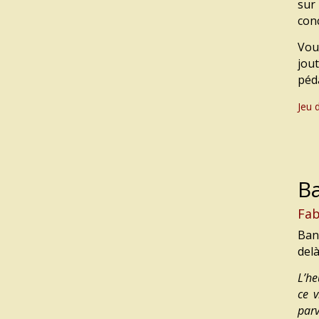
su
con
Vou
jout
péd
Jeu 
B
Fab
Ban
del
L’he
ce 
parv