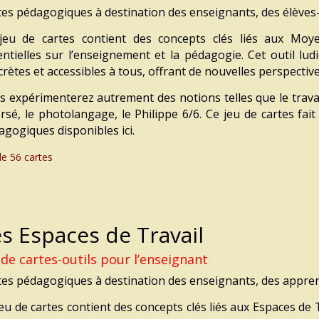
tes pédagogiques à destination des enseignants, des élèves-
jeu de cartes contient des concepts clés
liés aux Moy
entielles sur
l’enseignement et la pédagogie.
Cet outil lud
crètes
et accessibles à tous,
offrant de nouvelles perspectiv
s expérimenterez autrement
des notions telles que
le trav
ersé, le photolangage, le Philippe 6/6.
Ce jeu de cartes fait
agogiques
disponibles ici.
de 56 cartes
s Espaces de Travail
 de cartes-outils pour l’enseignant
tes pédagogiques à destination
des enseignants, des appr
jeu de cartes contient des concepts clés
liés aux Espaces de 