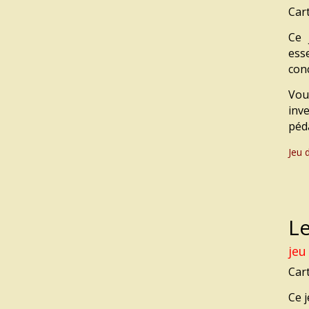
Car
Ce 
ess
con
Vou
inv
péd
Jeu 
Le
jeu
Car
Ce 